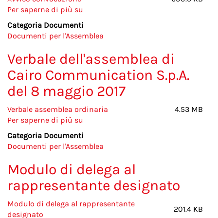
assetti
Per saperne di più su
Avviso
proprietari
convocazione
Categoria Documenti
Documenti per l'Assemblea
Verbale dell'assemblea di
Cairo Communication S.p.A.
del 8 maggio 2017
Verbale assemblea ordinaria
4.53 MB
Per saperne di più su
Verbale
dell'assemblea
Categoria Documenti
di
Documenti per l'Assemblea
Cairo
Communication
Modulo di delega al
S.p.A.
rappresentante designato
del
8
Modulo di delega al rappresentante
maggio
201.4 KB
designato
2017