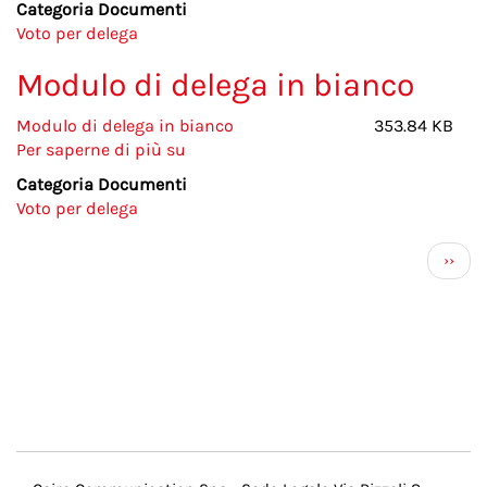
Categoria Documenti
attestazione
Voto per delega
Modulo di delega in bianco
Modulo di delega in bianco
353.84 KB
Per saperne di più su
Modulo
di
Categoria Documenti
delega
Voto per delega
in
bianco
Paginazione
Pagi
››
succe