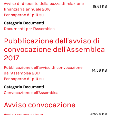
Avviso di deposito della bozza di relazione
18.61 KB
finanziaria annuale 2016
Per saperne di più su
Avviso
di
Categoria Documenti
deposito
Documenti per l'Assemblea
della
bozza
Pubblicazione dell'avviso di
di
convocazione dell'Assemblea
relazione
finanziaria
2017
annuale
2016
Pubblicazione dell'avviso di convocazione
14.56 KB
e
dell'Assemblea 2017
della
Per saperne di più su
Pubblicazione
relazione
dell'avviso
Categoria Documenti
sul
di
Convocazione dell'Assemblea
governo
convocazione
societario
dell'Assemblea
Avviso convocazione
e
2017
gli
Avviso convocazione
600.5 KB