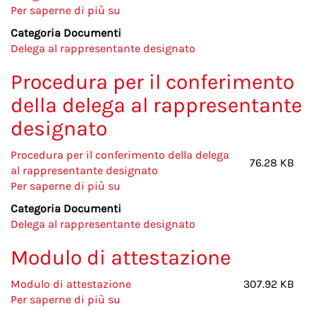
Per saperne di più su
Modulo
di
Categoria Documenti
delega
Delega al rappresentante designato
al
rappresentante
Procedura per il conferimento
designato
della delega al rappresentante
designato
Procedura per il conferimento della delega
76.28 KB
al rappresentante designato
Per saperne di più su
Procedura
per
Categoria Documenti
il
Delega al rappresentante designato
conferimento
della
Modulo di attestazione
delega
al
Modulo di attestazione
307.92 KB
rappresentante
Per saperne di più su
Modulo
designato
di