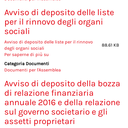
della
relazione
Avviso di deposito delle liste
sulla
per il rinnovo degli organi
remunerazione
sociali
Avviso di deposito delle liste per il rinnovo
88.61 KB
degli organi sociali
Per saperne di più su
Avviso
di
Categoria Documenti
deposito
Documenti per l'Assemblea
delle
liste
Avviso di deposito della bozza
per
di relazione finanziaria
il
rinnovo
annuale 2016 e della relazione
degli
sul governo societario e gli
organi
sociali
assetti proprietari