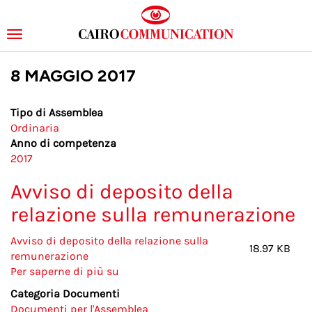
Toggle
navigation
Salta
8 MAGGIO 2017
al
contenuto
principale
Tipo di Assemblea
Ordinaria
Anno di competenza
2017
Avviso di deposito della
relazione sulla remunerazione
Avviso di deposito della relazione sulla
18.97 KB
remunerazione
Per saperne di più su
Avviso
di
Categoria Documenti
deposito
Documenti per l'Assemblea