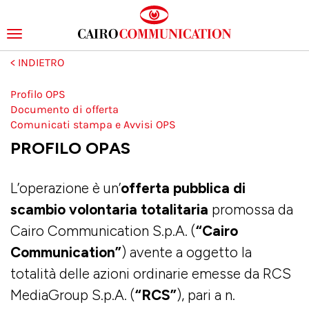
Toggle
navigation
Salta
al
contenuto
Profilo OPS
principale
Menu
Documento di offerta
Comunicati stampa e Avvisi OPS
OPS
PROFILO OPAS
L’operazione è un’
offerta pubblica di
scambio volontaria totalitaria
promossa da
Cairo Communication S.p.A. (
“Cairo
Communication”
) avente a oggetto la
totalità delle azioni ordinarie emesse da RCS
MediaGroup S.p.A. (
“RCS”
), pari a n.