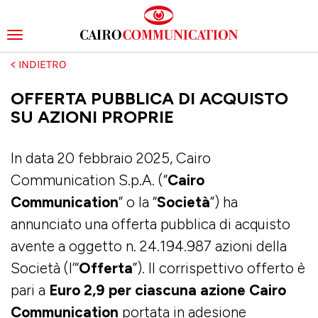
Toggle
navigation
Salta
al
contenuto
OFFERTA PUBBLICA DI ACQUISTO
principale
SU AZIONI PROPRIE
In data 20 febbraio 2025, Cairo
Communication S.p.A. (“
Cairo
Communication
” o la “
Società
”) ha
annunciato una offerta pubblica di acquisto
avente a oggetto n. 24.194.987 azioni della
Società (l’“
Offerta
”). Il corrispettivo offerto è
pari a
Euro 2,9 per ciascuna azione Cairo
Communication
portata in adesione