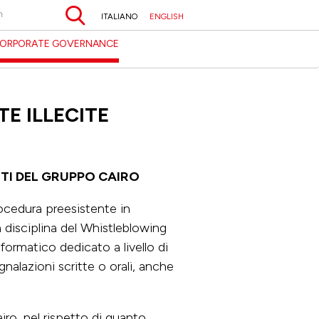
Search
ITALIANO
ENGLISH
ORPORATE GOVERNANCE
E ILLECITE
ITI DEL GRUPPO CAIRO
cedura preesistente in
 disciplina del Whistleblowing
formatico dedicato a livello di
alazioni scritte o orali, anche
ro, nel rispetto di quanto