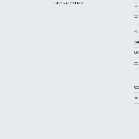
LAVORA CON NOI
CO
CO
PU
CA
SP
CO
RC
DI