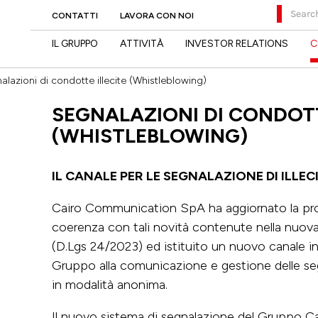
Search
CONTATTI
LAVORA CON NOI
IL GRUPPO
ATTIVITÀ
INVESTOR RELATIONS
C
alazioni di condotte illecite (Whistleblowing)
SEGNALAZIONI DI CONDOTT
(WHISTLEBLOWING)
IL CANALE PER LE SEGNALAZIONE DI ILLEC
Cairo Communication SpA ha aggiornato la pro
coerenza con tali novità contenute nella nuova
(D.Lgs 24/2023) ed istituito un nuovo canale in
Gruppo alla comunicazione e gestione delle segn
in modalità anonima.
Il nuovo sistema di segnalazione del Gruppo Cai